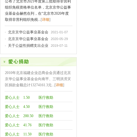
公布了北京市2021年度第三批取得非营利
组织免税资格单位名单，北京京华公益事
业基金会赫然在列，在“北京市2020年度
取得非营利组织免税...
[
详细
]
北京京华公益事业基金会
2021-01-07
北京京华公益事业基金会
2020-05-29
关于公益性捐赠支出企业
2019-07-11
2010年北京福建企业总商会会员通过北京
京华公益事业基金会向南平、三明洪涝灾
区捐款金额总计13274161.3元...[
详细
]
爱心人士
1.50
医疗救助
（2人次）
爱心人士
4.50
医疗救助
（3人次）
爱心人士
200.50
医疗救助
（2人次）
爱心人士
41.76
医疗救助
（4人次）
爱心人士
11.59
医疗救助