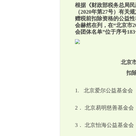
根据《财政部税务总局民
（
2020
年第
27
号）有关规
赠税前扣除资格的公益性
会赫然在列，在“北京市
2
会团体名单”位于序号
183
北京
扣
1.
北京爱尔公益基金会
2
．
北京易明慈善基金会
3
．
北京怡海公益基金会