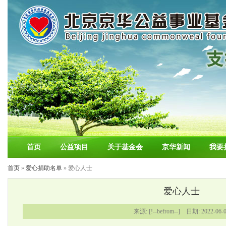
首页
公益项目
关于基金会
京华新闻
我要
首页
»
爱心捐助名单
» 爱心人士
爱心人士
来源: [!--befrom--] 日期: 2022-06-