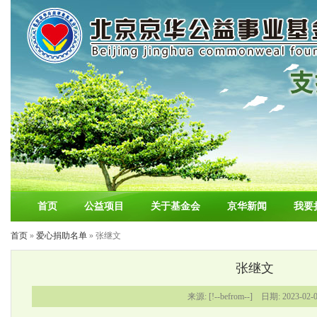
首页
公益项目
关于基金会
京华新闻
我要
首页
»
爱心捐助名单
» 张继文
张继文
来源: [!--befrom--] 日期: 2023-02-