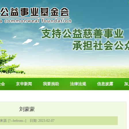
金会
京华新闻
我要捐助
法律法规
信息披露
加
刘蒙蒙
来源: [!--befrom--] 日期: 2023-02-07