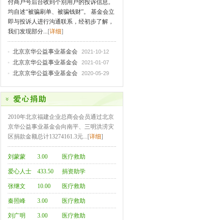
付商户号后台收到个别用户的投诉信息。
均自述“被骗刷单、被骗钱财”。 基金会立
即与投诉人进行沟通联系，经初步了解，
我们发现部分...
[
详细
]
北京京华公益事业基金会
2021-10-12
北京京华公益事业基金会
2021-01-07
北京京华公益事业基金会
2020-05-29
2010年北京福建企业总商会会员通过北京
京华公益事业基金会向南平、三明洪涝灾
区捐款金额总计13274161.3元...[
详细
]
刘蒙蒙
3.00
医疗救助
爱心人士
433.50
捐资助学
（6人次）
张继文
10.00
医疗救助
秦照峰
3.00
医疗救助
刘广明
3.00
医疗救助