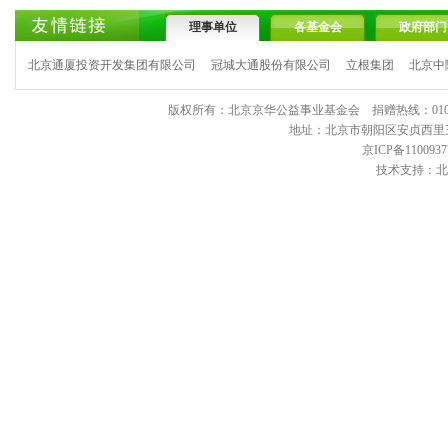
理事单位
各基金会
政府部门
北京通厦投资开发集团有限公司
冠城大通股份有限公司
立根集团
北京中
版权所有：北京京华公益事业基金会 捐赠热线：010-6443903
地址：北京市朝阳区安贞西里三区11
京ICP备1100937
技术支持：北