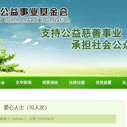
金会
京华新闻
我要捐助
法律法规
信息披露
加
爱心人士（32人次）
来源: [!--befrom--] 日期: 2024-04-29