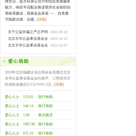
律意识，提升自身公信力和综合发展服务
能力，响应号召配合推进我市社会组织信
用体系建设，我基金会承诺: 一、自觉遵
守国家法律、法规...
[
详细
]
关于公益诈骗之严正声明
2022-08-24
北京京华公益事业基金会
2021-10-12
北京京华公益事业基金会
2021-01-07
2010年北京福建企业总商会会员通过北京
京华公益事业基金会向南平、三明洪涝灾
区捐款金额总计13274161.3元...[
详细
]
爱心人士
135.61
医疗救助
（32人次）
爱心人士
146.14
医疗救助
（27人次）
爱心人士
1.00
救灾救济
爱心人士
1987.90
医疗救助
（37人次）
爱心人士
672.19
医疗救助