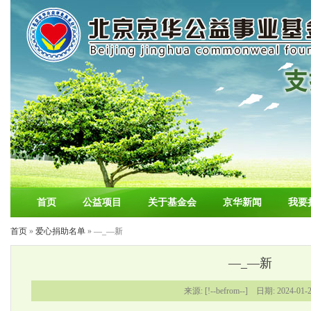
首页
公益项目
关于基金会
京华新闻
我要
首页
»
爱心捐助名单
» —_—新
—_—新
来源: [!--befrom--] 日期: 2024-01-