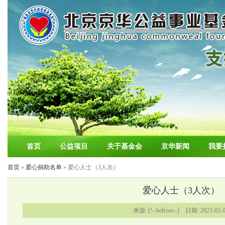
首页
公益项目
关于基金会
京华新闻
我要
首页
»
爱心捐助名单
» 爱心人士（3人次）
爱心人士（3人次）
来源: [!--befrom--] 日期: 2023-02-