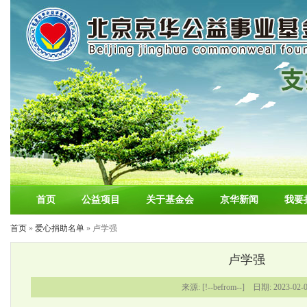
首页
公益项目
关于基金会
京华新闻
我要
首页
»
爱心捐助名单
» 卢学强
卢学强
来源: [!--befrom--] 日期: 2023-02-