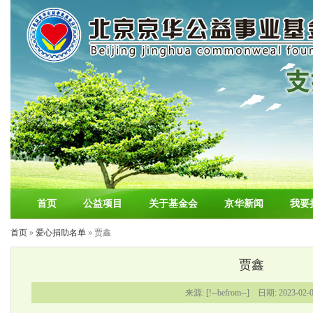
首页
公益项目
关于基金会
京华新闻
我要
首页
»
爱心捐助名单
» 贾鑫
贾鑫
来源: [!--befrom--] 日期: 2023-02-