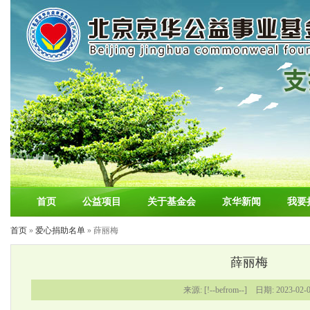
首页
公益项目
关于基金会
京华新闻
我要
首页
»
爱心捐助名单
» 薛丽梅
薛丽梅
来源: [!--befrom--] 日期: 2023-02-