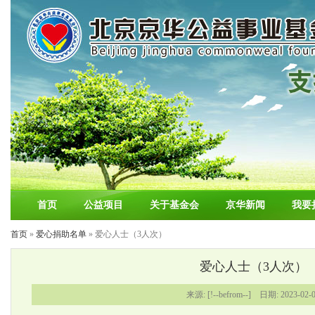
首页
公益项目
关于基金会
京华新闻
我要
首页
»
爱心捐助名单
» 爱心人士（3人次）
爱心人士（3人次）
来源: [!--befrom--] 日期: 2023-02-