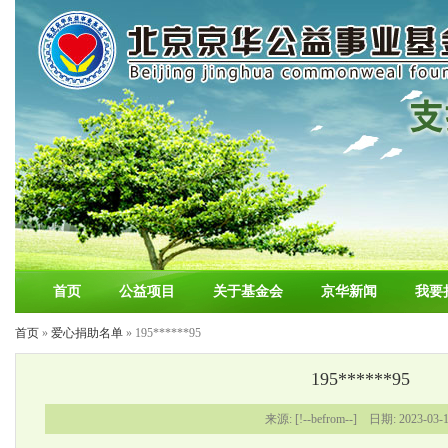
首页
公益项目
关于基金会
京华新闻
我要
首页
»
爱心捐助名单
» 195******95
195******95
来源: [!--befrom--] 日期: 2023-03-