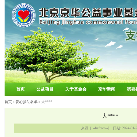
首页
公益项目
关于基金会
京华新闻
我要
首页
»
爱心捐助名单
» 大****
大****
来源: [!--befrom--] 日期: 2024-01-